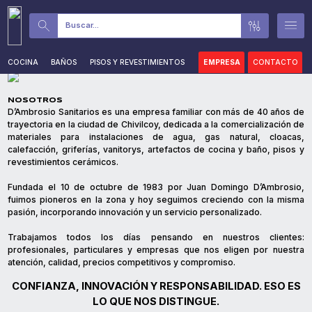
Buscar...
COCINA
BAÑOS
PISOS Y REVESTIMIENTOS
AGUA, GAS Y DESAGÜES
EMPRESA
CONTACTO
CA
NOSOTROS
D’Ambrosio Sanitarios es una empresa familiar con más de 40 años de
trayectoria en la ciudad de Chivilcoy, dedicada a la comercialización de
materiales para instalaciones de agua, gas natural, cloacas,
calefacción, griferías, vanitorys, artefactos de cocina y baño, pisos y
revestimientos cerámicos.
Fundada el 10 de octubre de 1983 por Juan Domingo D’Ambrosio,
fuimos pioneros en la zona y hoy seguimos creciendo con la misma
pasión, incorporando innovación y un servicio personalizado.
Trabajamos todos los días pensando en nuestros clientes:
profesionales, particulares y empresas que nos eligen por nuestra
CONFIANZA, INNOVACIÓN Y RESPONSABILIDAD. ESO ES
LO QUE NOS DISTINGUE.