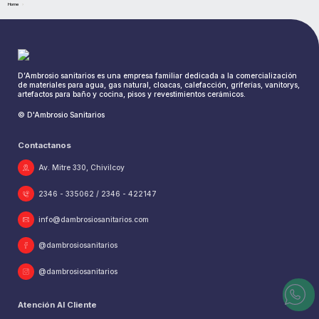
Home
D’Ambrosio sanitarios es una empresa familiar dedicada a la comercialización 
de materiales para agua, gas natural, cloacas, calefacción, griferías, vanitorys, 
artefactos para baño y cocina, pisos y revestimientos cerámicos.
© D'Ambrosio Sanitarios
Contactanos
Av. Mitre 330, Chivilcoy
2346 - 335062 / 2346 - 422147
info@dambrosiosanitarios.com
@dambrosiosanitarios
@dambrosiosanitarios
Atención Al Cliente